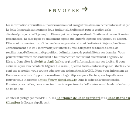
ENVOYER
Les informations recueillies sur ce formulaire sont enregistrées dans un fichier informatisé par
La Boite Immo agissant comme Sous-traitant du traitement pour la gestion de la
clientèle/prospects de l'Agence / du Réseau qui reste Responsable du Traitement de vos Données
personnelles. La base légale du traitement repose sur l'intérêt légitime de l'Agence / du Réseau.
Elles sont conservées jusqu'à demande de suppression et sont destinées à l'Agence / au Réseau.
Conformément à la loi « informatique et libertés », vous disposez des droits d’accès, de
rectification, d’effacement, d’opposition, de limitation et de portabilité de vos données. Vous
pouvez retirer votre consentement à tout moment en contactant directement l’Agence / Le
Réseau. Consultez le site
https://cnil.fr/fr
pour plus d’informations sur vos droits. Si vous
estimez, après avoir contacté l'Agence / le Réseau, que vos droits « Informatique et Libertés » ne
sont pas respectés, vous pouvez adresser une réclamation à la CNIL. Nous vous informons de
l’existence de la liste d'opposition au démarchage téléphonique « Bloctel », sur laquelle vous
pouvez vous inscrire ici :
https://www.bloctel.gouv.fr
. Dans le cadre de la protection des
Données personnelles, nous vous invitons à ne pas inscrire de Données sensibles dans le champ
de saisie libre.
Ce site est protégé par reCAPTCHA, les
Politiques de Confidentialité
et es
Conditions d'u
tilisation
de Google s'appliquent.