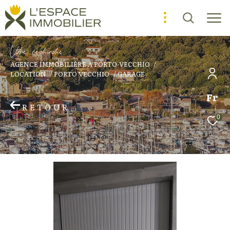
V
o
r
e
r
e
c
e
c
e
AGENCE IMMOBILIÈRE À PORTO-VECCHIO
LOCATION
PORTO VECCHIO
GARAGE
Fr
RETOUR
0