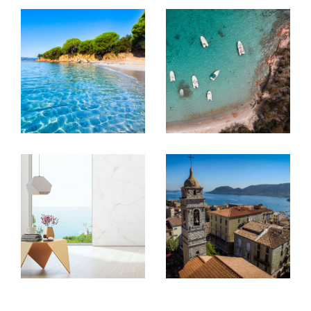
rigoureux
Notre
agence immobilière à Porto-Vecchio
s’attache à répondre au plus juste aux attentes
d’une clientèle locale et extérieure, en
s’appuyant sur une expertise du marché et une
approche individualisée. Chaque projet est
envisagé dans sa globalité, avec pour objectif la
transparence et l’efficacité.
Une offre immobilière adaptée à
chaque besoin
Les
annonces immobilières à Porto-Vecchio
que
nous diffusons sont sélectionnées selon des