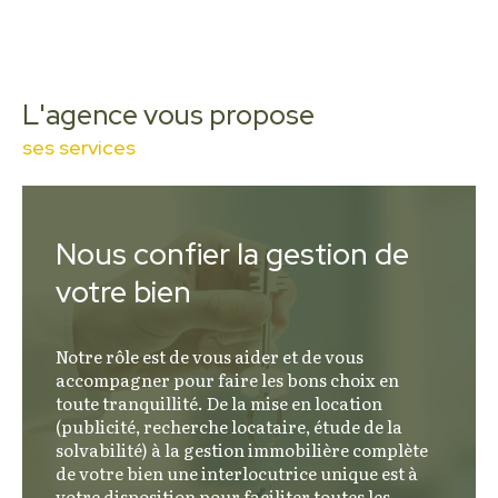
critères précis : localisation, potentiel, qualité
du bâti, ou encore cohérence avec la
dynamique du marché. Elles permettent de
répondre à des recherches variées, qu’il
L'agence vous propose
s’agisse d’un investissement locatif, d’une
ses services
résidence secondaire ou d’un projet familial.
Une évaluation fondée sur
Nous confier la gestion de
l’observation du marché
votre bien
L’
estimation immobilière à Porto-Vecchi
Notre rôle est de vous aider et de vous
o
repose sur une analyse fine des données
accompagner pour faire les bons choix en
locales, de l’environnement et des
toute tranquillité. De la mise en location
caractéristiques propres à chaque bien. Elle
(publicité, recherche locataire, étude de la
solvabilité) à la gestion immobilière complète
constitue une étape essentielle pour toute mise
de votre bien une interlocutrice unique est à
en vente ou projet d’acquisition, dans un
votre disposition pour faciliter toutes les