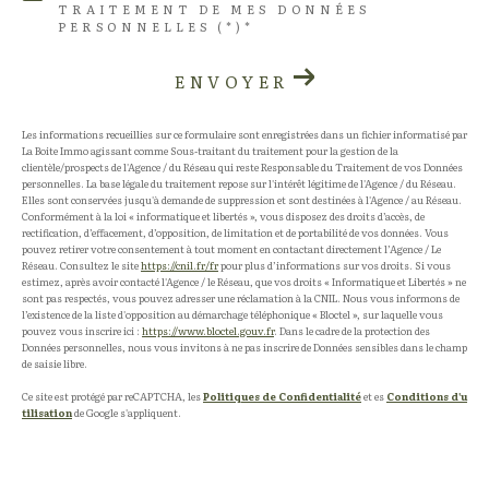
TRAITEMENT DE MES DONNÉES
PERSONNELLES (*)*
ENVOYER
Les informations recueillies sur ce formulaire sont enregistrées dans un fichier informatisé par
La Boite Immo agissant comme Sous-traitant du traitement pour la gestion de la
clientèle/prospects de l'Agence / du Réseau qui reste Responsable du Traitement de vos Données
personnelles. La base légale du traitement repose sur l'intérêt légitime de l'Agence / du Réseau.
Elles sont conservées jusqu'à demande de suppression et sont destinées à l'Agence / au Réseau.
Conformément à la loi « informatique et libertés », vous disposez des droits d’accès, de
rectification, d’effacement, d’opposition, de limitation et de portabilité de vos données. Vous
pouvez retirer votre consentement à tout moment en contactant directement l’Agence / Le
Réseau. Consultez le site
https://cnil.fr/fr
pour plus d’informations sur vos droits. Si vous
estimez, après avoir contacté l'Agence / le Réseau, que vos droits « Informatique et Libertés » ne
sont pas respectés, vous pouvez adresser une réclamation à la CNIL. Nous vous informons de
l’existence de la liste d'opposition au démarchage téléphonique « Bloctel », sur laquelle vous
pouvez vous inscrire ici :
https://www.bloctel.gouv.fr
. Dans le cadre de la protection des
Données personnelles, nous vous invitons à ne pas inscrire de Données sensibles dans le champ
de saisie libre.
Ce site est protégé par reCAPTCHA, les
Politiques de Confidentialité
et es
Conditions d'u
tilisation
de Google s'appliquent.