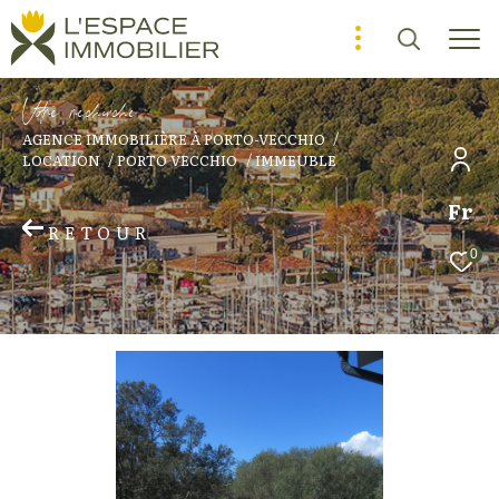
V
o
r
e
r
e
c
e
c
e
AGENCE IMMOBILIÈRE À PORTO-VECCHIO
LOCATION
PORTO VECCHIO
IMMEUBLE
Fr
RETOUR
0