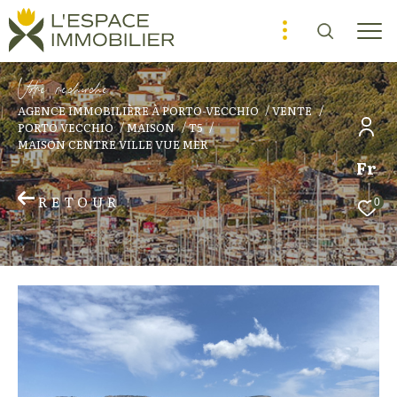
V
o
r
e
r
e
c
e
c
e
AGENCE IMMOBILIÈRE À PORTO-VECCHIO
VENTE
PORTO VECCHIO
MAISON
T5
MAISON CENTRE VILLE VUE MER
Fr
RETOUR
0