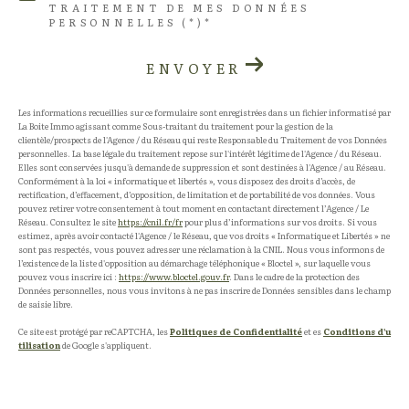
TRAITEMENT DE MES DONNÉES
PERSONNELLES (*)*
ENVOYER
Les informations recueillies sur ce formulaire sont enregistrées dans un fichier informatisé par
La Boite Immo agissant comme Sous-traitant du traitement pour la gestion de la
clientèle/prospects de l'Agence / du Réseau qui reste Responsable du Traitement de vos Données
personnelles. La base légale du traitement repose sur l'intérêt légitime de l'Agence / du Réseau.
Elles sont conservées jusqu'à demande de suppression et sont destinées à l'Agence / au Réseau.
Conformément à la loi « informatique et libertés », vous disposez des droits d’accès, de
rectification, d’effacement, d’opposition, de limitation et de portabilité de vos données. Vous
pouvez retirer votre consentement à tout moment en contactant directement l’Agence / Le
Réseau. Consultez le site
https://cnil.fr/fr
pour plus d’informations sur vos droits. Si vous
estimez, après avoir contacté l'Agence / le Réseau, que vos droits « Informatique et Libertés » ne
sont pas respectés, vous pouvez adresser une réclamation à la CNIL. Nous vous informons de
l’existence de la liste d'opposition au démarchage téléphonique « Bloctel », sur laquelle vous
pouvez vous inscrire ici :
https://www.bloctel.gouv.fr
. Dans le cadre de la protection des
Données personnelles, nous vous invitons à ne pas inscrire de Données sensibles dans le champ
de saisie libre.
Ce site est protégé par reCAPTCHA, les
Politiques de Confidentialité
et es
Conditions d'u
tilisation
de Google s'appliquent.