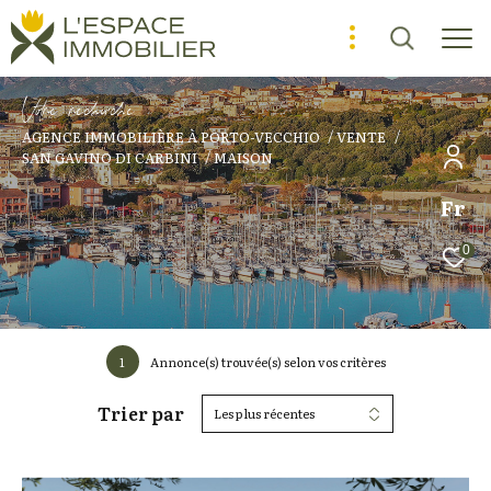
V
o
r
e
r
e
c
e
c
e
AGENCE IMMOBILIÈRE À PORTO-VECCHIO
VENTE
SAN GAVINO DI CARBINI
MAISON
Fr
0
1
Annonce(s) trouvée(s) selon vos critères
Trier par
Les plus récentes