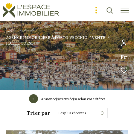
V
o
r
e
r
e
c
e
c
e
AGENCE IMMOBILIÈRE À PORTO-VECCHIO
VENTE
HAUTE CORSE
Fr
0
3
Annonce(s) trouvée(s) selon vos critères
Trier par
Les plus récentes